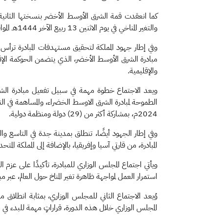
كما انعقدت قمة الشرق الأوسط الأخضر بنسختها الثاني
والتغير المناخي في يوم الاثنين 13 ربيع الآخر 1444هـ الموافق 7 نوفمبر2022م، برئاسة سعودية مصرية مشتركة.
وفي إطار جهود المملكة لتحقيق مستهدفات المبادرة ترأس مع
والإقليمية.
ويعد الاجتماع خطوة مهمة في سبيل تفعيل مبادرة الشرق 
الطموحة لمبادرة الشرق الاوسط الخضراء، والمساهمة في الت
2024م، بمشاركة أكثر من (29) دولة ومنظمة دولية.
المبادرة، من قارتي آسيا وإفريقيا، بالإضافة إلى المملكة ال
ويأتي اجتماع المجلس الوزاري للمبادرة، تأكيدًا على عزم 
استمرار العمل لمواجهة ظاهرة تغير المناخ حول العالم، عبر م
وُيعد الاجتماع الثاني للمجلس الوزاري، بمثابة انطلاق م
المجلس الوزاري خلال هذه الدورة، قراراتٍ مهمة للبدء في ال