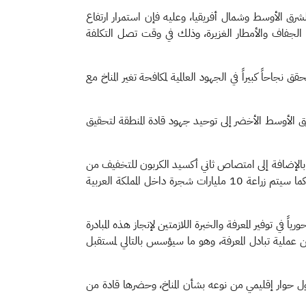
شرق الأوسط وشمال أفريقيا، وعليه فإن استمرار ارتفاع
مثل الجفاف والأمطار الغزيرة، وذلك في وقت تصل التكلفة
احاً كبيراً في الجهود العالمية لمكافحة تغير المناخ مع
الأوسط الأخضر إلى توحيد جهود قادة المنطقة لتحقيق
، بالإضافة إلى امتصاص ثاني أكسيد الكربون للتخفيف من
آثار تغير المناخ، كما أن زراعة 50 مليار شجرة في جميع أنحاء الشرق الأوسط تعادل استصلاح 200 مليون هكتار من الأراضي المتدهورة، كما سيتم زراعة 10 مليارات شجرة داخل المملكة العربية
ً في توفير المعرفة والخبرة اللازمتين لإنجاز هذه المبادرة
ن عملية تبادل المعرفة، وهو ما سيؤسس بالتالي لمستقبل
رة الشرق الأوسط الأخضر في الرياض في 25 أكتوبر 2021، حيث شكلت القمة أول حوار إقليمي من نوعه بشأن المناخ، وحضرها قادة من