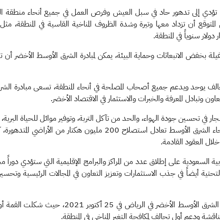
لتي تؤدي إلى تدهور حاد في سبل العيش وفرص العمل في جميع أنحاء منطقة ال
من المتوقع أن تزداد معها وتيرة وشدة الظروف المناخية القاسية في المنطقة، 
ة بخفض الانبعاثات وحماية البيئة، يمكن لمبادرة الشرق الأوسط الأخضر أن تحقق نج
لف يوحد ويدعم جميع أصحاب المصلحة في أنحاء المنطقة، تسعى مبادرة الشرق 
عاون وتبادل المعرفة والخبرات والاستثمار في الاقتصاد الأخضر.
ار في تحسين جودة الهواء، والحد من تآكل التربة، وتوفير موائل للحياة البرية
ية السعودية على إطلاق عدد من المراكز والبرامج الإقليمية التي ستؤدي دوراً محوريا
حتية أيضاً في جذب الاستثمارات وتعزيز التعاون في المجالات الرئيسية وتحسي
ولتعزيز حجم الجهود، استضافت المملكة أول قمة لمباد