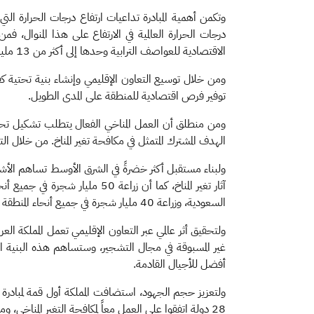
وتكمن أهمية المبادرة تداعيات ارتفاع درجات الحرارة ا
درجات الحرارة العالمية في الارتفاع على هذا المنوال، ف
الاقتصادية للعواصف الترابية وحدها إلى أكثر من 13 مليار دولار سنوياً في المنطقة.
ومن خلال توسيع التعاون الإقليمي وإنشاء بنية تحتية كفيل
توفير فرص اقتصادية للمنطقة على المدى الطويل.
ومن منطلق أن العمل المناخي الفعال يتطلب تشكيل تحا
الهدف المشترك المتمثل في مكافحة تغير المناخ. من خلال الت
ولبناء مستقبل أكثر خضرةً في الشرق الأوسط تساهم الأشج
السعودية، وزراعة 40 مليار شجرة في جميع أنحاء المنطقة خلال العقود القادمة.
ولتحقيق أثر عالمي عبر التعاون الإقليمي تعمل المملكة العرب
غير المسبوقة في مجال التشجير، وستساهم هذه البنية الت
أفضل للأجيال القادمة.
28 دولة اتفقوا على العمل معاً لمكافحة التغير المناخي، ومناقشة ودعم أول تحالف لمكافحة التغير المناخي في المنطقة.