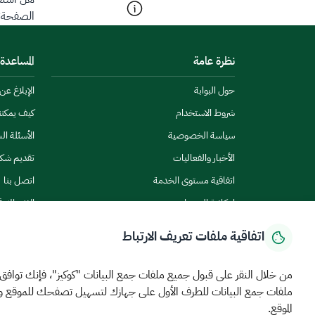
هل استفد
الصفحة؟
نظرة عامة
المساعدة
حول البوابة
الإبلاغ ع
شروط الاستخدام
كيف يمكن
سياسة الخصوصية
الأسئلة ال
الأخبار والفعاليات
تقديم شك
اتفاقية مستوى الخدمة
اتصل بنا
إمكانية الوصول
الاشتراك ف
اتفاقية ملفات تعريف الارتباط
من خلال النقر على قبول جميع ملفات جمع البيانات "كوكيز"، فإنك توافق
ملفات جمع البيانات للطرف الأول على جهازك لتسهيل تصفحك للموقع 
الرئيسية
المركز الإعلامي
بيانات و احصاءات
الخدمات الإلكترونية
كيف يم
الموقع.