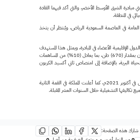
تي مبادرة الشرق الأوسط الأخضر، والتي أكد فيهما القادة
ائي في المنطقة.
ة العامة في العاصمة السعودية الرياض، ويُنتظر أن يتخذ
 تأهيل (200) مليون هكتار من الأراضي المتدهورة في الدول الإقليمية الأعضاء في المبادرة، ويمثل هذا المستهدف
ما يعادل (5٪) من مستهدفات تنمية الغطاء النباتي العالمي، كما تستهدف المبادرة دعم جهود المنطقة لخفض انبعاثات ثاني أكسيد الكربون بمقدار (670) طن، بما يعادل (10%) من المساهمات
لحياة البرية، بالإضافة إلى امتصاص ثاني أكسيد الكربون
يُشار إلى أن المملكة العربية السعودية، أطلقت مبادرة الشرق الأوسط الأخضر في القمة الأولى لهذه المبادرة، والتي عقدت بمدينة الرياض في أكتوبر 2021م، كما أعلنت المملكة في القمة الثانية
شارك هذه الصفحة: