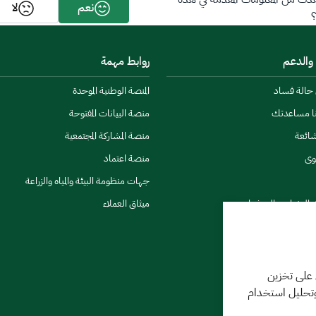
ت من المعلومات المقدمة في هذه
نعم
لا
 والدعم
روابط مهمة
ن حالة فساد
المنصة الوطنية الموحدة
نا مساعدتك
منصة البيانات المفتوحة
شائعة
منصة المشاركة المجتمعية
وى
منصة اعتماد
جهات منظومة البيئة والمياه والزراعة
ي النشرات والتحذيرات
ميثاق العملاء
 على تخزين
وتحليل استخدام
كننا مساعدتك