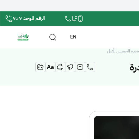
الرقم الموحد 939
EN
درة