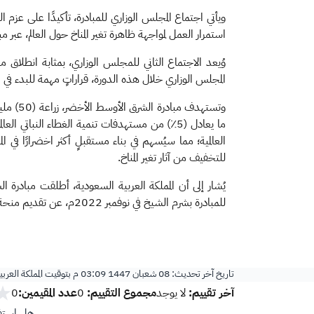
ويأتي اجتماع المجلس الوزاري للمبادرة، تأكيدًا على عزم 
استمرار العمل لمواجهة ظاهرة تغير المناخ حول العالم، عبر م
وُيعد الاجتماع الثاني للمجلس الوزاري، بمثابة انطلاق م
المجلس الوزاري خلال هذه الدورة، قراراتٍ مهمة للبدء في ال
العالمية؛ مما سيُسهم في بناء مستقبلٍ أكثر اخضرارًا في
للتخفيف من آثار تغير المناخ.
للمبادرة بشرم الشيخ في نوفمبر 2022م، عن تقديم منحة مالية للمبادرة، واستضافة أمانتها العامة في مدينة الرياض، إلى جانب تحمُّل جميع تكاليفها التشغيلية خلال السنوات العشر المقبلة.
​
تاريخ آخر تحديث:
08 شعبان 1447 03:09 م
بتوقيت المملكة العرب
آخر تقييم:
مجموع التقييم:
عدد المقيمين:
لا يوجد
0
0