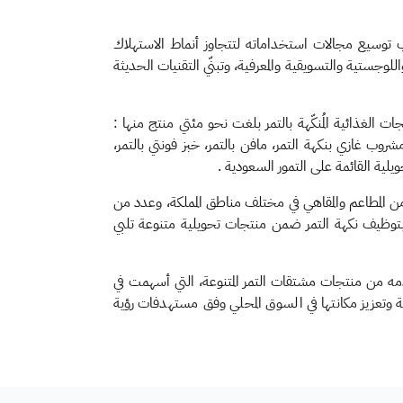
نب توسيع مجالات استخداماته لتتجاوز أنماط الاستهلاك
لوجستية والتسويقية والمعرفية، وتبنّي التقنيات الحديثة
الغذائية المُنكّهة بالتمر بلغت نحو مئتي منتج منها :
شروب غازي بنكهة التمر، مافن بالتمر، خبز فونتي بالتمر،
يلية القائمة على التمور السعودية .
دد من الشركات الوطنية الرائدة في الصناعات الغذائية، ضمّت أكثر من 10 شركات غذائية، وأكثر من 20 شركة من المطاعم والمقاهي في مختلف مناطق المملكة، وعدد من
بتوظيف نكهة التمر ضمن منتجات تحويلية متنوعة تلبي
قدمه من منتجات مشتقات التمر المتنوعة، التي أسهمت في
ة وتعزيز مكانتها في السوق المحلي وفق مستهدفات رؤية