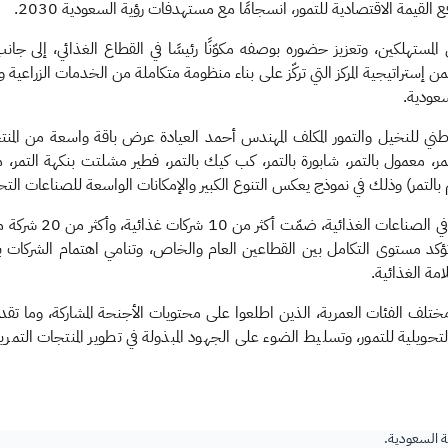
لقيمة الاقتصادية للتمور، انسجامًا مع مستهدفات رؤية السعودية 2030.
مستهلكين، وتعزيز حضوره بوصفه مكوّنًا رئيسًا في القطاع الغذائي، إلى جا
إستراتيجية المركز التي تركّز على بناء منظومة متكاملة من الخدمات الزراعية وال
سعودية.
ني للنخيل والتمور المكلف المهندس أحمد العيادة عرض باقة واسعة من المنتجات 
تمر، معمول بالتمر، شابورة بالتمر، كب كيك بالتمر، فطير مشلتت بنكهة التمر، م
م بالتمر) وذلك في نموذج يعكس التنوع الكبير والإمكانات الواسعة للصناعات التحو
وشهد المعرض مشاركة ع
كد مستوى التكامل بين القطاعين العام والخاص، وتنامي اهتمام الشركات 
امة الغذائية.
من مختلف الفئات العمرية، الذين اطلعوا على محتويات الأجنحة المشاركة، وما ت
يلية للتمور، وتسليط الضوء على الجهود المبذولة في تطوير المنتجات التمري
ية السعودية.