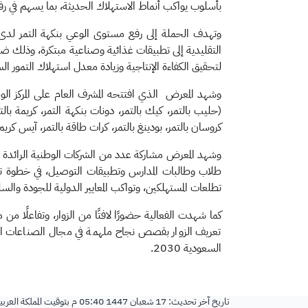
بأسلوب يواكب أنماط الاستهلاك الحديثة، بما يسهم في رفع ا
وتهدف الحملة إلى رفع مستوى الوعي بنكهة التمر لدى ال
التقليدية إلى تطبيقات غذائية وصناعية مبتكرة، وذلك ضمن 
لتحقيق الكفاءة الإنتاجية وزيادة معدل استهلاك التمور ال
وشهد المعرض الذي افتتحه المشرف العام على المركز الوط
(حليب بالتمر، كيك بالتمر، دونات بنكهة التمر، كريمة بال
كروسان بالتمر، بودينغ بالتمر، كرات طاقة بالتمر، آيس كري
طلاب وطالبات المدارس وتطبيقات التوصيل، في خطوة تؤ
تطلعات المستهلكين، وتواكب المعايير الدولية للجودة والسل
كما شهدت الفعالية حضورًا لافتًا من الزوار، وتفاعلًا 
تعريف الزوار بقصص نجاح ملهمة في مجال الصناعات التحو
السعودية 2030.
تاريخ آخر تحديث:
17 شعبان 1447 05:40 م
بتوقيت المملكة العرب