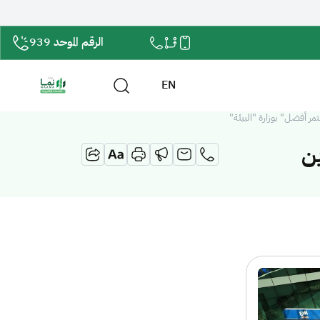
الرقم الموحد 939
EN
ر أفضل" بوزارة "البيئة"
ين