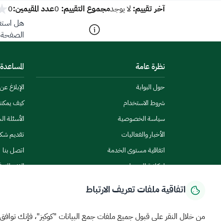
آخر تقييم:
مجموع التقييم:
عدد المقيمين:
لا يوجد
0
0
هل استفد
الصفحة؟
نظرة عامة
المساعدة
حول البوابة
الإبلاغ ع
شروط الاستخدام
كيف يمكن
سياسة الخصوصية
الأسئلة ال
الأخبار والفعاليات
تقديم شك
اتفاقية مستوى الخدمة
اتصل بنا
إمكانية الوصول
الاشتراك ف
اتفاقية ملفات تعريف الارتباط
من خلال النقر على قبول جميع ملفات جمع البيانات "كوكيز"، فإنك توافق