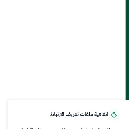
ميثاق العملاء
تواصل معنا
أدوات الإتاحة والوصول
حمل تطبيق الجوال
الرئيسية
المركز الإعلامي
بيانات و احصاءات
الخدمات الإلكترونية
كيف يمكننا مساعدتك
اتفاقية ملفات تعريف الارتباط
MEWA©جميع الحقوق محفوظة 2026
آخر تحديث للموقع في