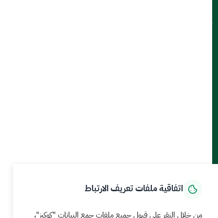
ميثاق العملاء
تواصل معنا
أدوات الإتاحة والوصول
حمل تطبيق الجوال
الرئيسية
المركز الإعلامي
بيانات و احصاءات
الخدمات الإلكترونية
كيف يمكننا مساعدتك
اتفاقية ملفات تعريف الارتباط
MEWA©جميع الحقوق محفوظة 2026
آخر تحديث للموقع في
من خلال النقر على قبول جميع ملفات جمع البيانات "كوكيز"،