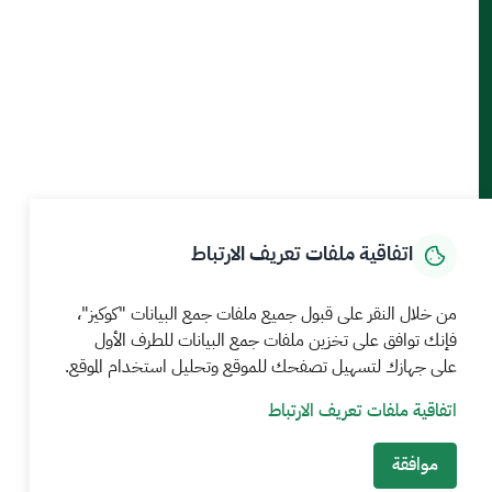
أدوات الإتاحة والوصول
حمل تطبيق الجوال
الرئيسية
المركز الإعلامي
بيانات و احصاءات
الخدمات الإلكترونية
كيف يمكننا مساعدتك
اتفاقية ملفات تعريف الارتباط
MEWA©جميع الحقوق محفوظة 2026
آخر تحديث للموقع في
من خلال النقر على قبول جميع ملفات جمع البيانات "كوكيز"،
22 صفر 1448 09:18 ص
فإنك توافق على تخزين ملفات جمع البيانات للطرف الأول
على جهازك لتسهيل تصفحك للموقع وتحليل استخدام الموقع.
الشروط والأحكام
سياسة الخصوصية
خريطة الموقع
خدمة Rss
اتفاقية ملفات تعريف الارتباط
موافقة