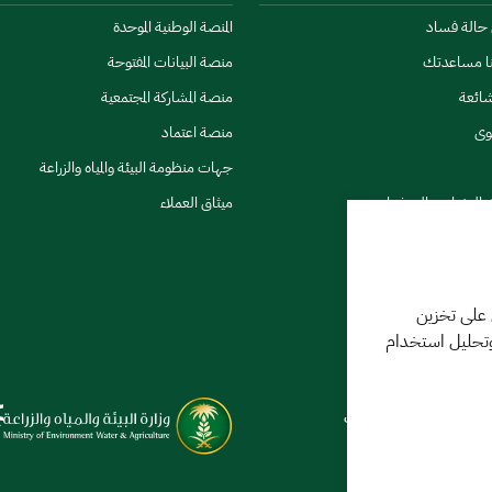
ن حالة فساد
المنصة الوطنية الموحدة
نا مساعدتك
منصة البيانات المفتوحة
شائعة
منصة المشاركة المجتمعية
وى
منصة اعتماد
جهات منظومة البيئة والمياه والزراعة
ي النشرات والتحذيرات
ميثاق العملاء
 على تخزين
وتحليل استخدام
كننا مساعدتك
فر 1448 09:18 ص