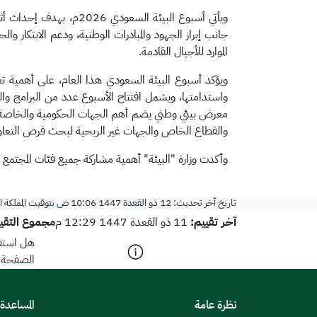
ويأتي أسبوع البيئة السع
جانب إبراز الجهود والمبادرات الوطنية، ودعم الابتكار و
الموارد للأجيال القادمة.
ويؤكد أسبوع البيئة السعودي هذا العام، على أهمية تعزي
واستدامتها، ويشمل افتتاح الأسبوع عدد من البرامج وال
معرض بيئي وطني يضم أهم الجهات الحكومية والخاصة والق
والقطاع الخاص والجهات غير الربحية لبحث فرص التعاون في
وأكدت وزارة "البيئة" أهمية مشاركة جميع فئات المجتمع في 
تاريخ آخر تحديث:
12 ذو القعدة 1447 10:06 ص
بتوقيت المملكة 
آخر تقييم:
مجموع التقيي
11 ذو القعدة 1447 12:29 م
هل استفد
الصفحة؟
نظرة عامة
المساعدة