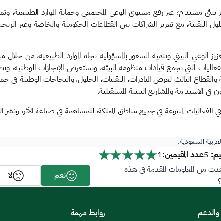
ودي 2026م، بهدف إحداث أثر بيئي مستدام؛ عبر رفع مستوى الوعي المجتمعي وحماية الموارد الطبيع
الحلول التقنية، مع تعزيز الشراكات بين القطاعات الحكومية والخاصة وغير الرب
ز الوعي البيئي وتنمية الشعور بالمسؤولية تجاه الموارد الطبيعية، من خلال
فعاليات التي تجمع قيادات منظومة البيئة، وتستعرض الإنجازات الوطنية، وتط
طاع الثالث لعرض المبادرات، التقنيات، الحلول، والنجاحات الوطنية في حما
 الاستدامة والمشاريع البيئية المستقبلية.
الفعاليات المتنوعة في جميع مناطق المملكة، للمساهمة في صناعة الأثر، ونشر الوعي
العربية السعودية.
م:
عدد المقيمين:
1
5
ت من المعلومات المقدمة في هذه
نعم
لا
 والدعم
روابط مهمة