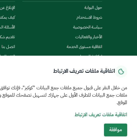
حول البوابة
الإبلاغ ع
شروط الاستخدام
كيف يمكن
سياسة الخصوصية
الأسئلة ال
الأخبار والفعاليات
تقديم شك
اتفاقية مستوى الخدمة
اتصل بنا
إمكانية الوصول
الاشتراك ف
اتفاقية ملفات تعريف الارتباط
من خلال النقر على قبول جميع ملفات جمع البيانات "كوكيز"، فإنك توافق
ملفات جمع البيانات للطرف الأول على جهازك لتسهيل تصفحك للموقع 
الرئيسية
المركز الإعلامي
بيانات و احصاءات
الخدمات الإلكترونية
كيف يم
الموقع.
اتفاقية ملفات تعريف الارتباط
MEWA©جميع الحقوق محفوظة 2026
آخر تحديث للموقع في
22 ص
الشروط والأحكام
سياسة الخصوصية
خريطة الموقع
خدمة Rss
موافقة