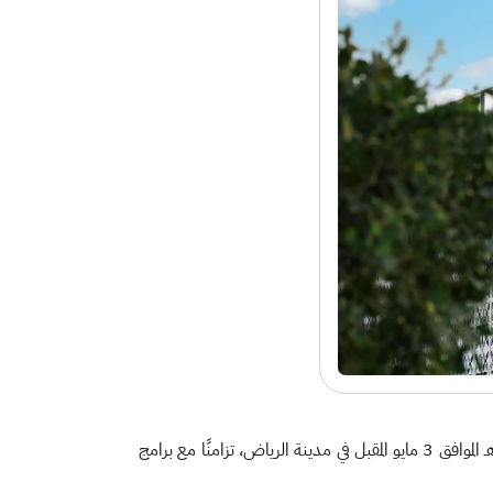
أعلنت وزارة البيئة والمياه والزراعة، انطلاق فعاليات أسبوع البيئة السعودي 2026م تحت شعار "أثرك أخضر" في 16 ذو القعدة 1447هـ الموافق 3 مايو المقبل في مدينة الرياض، تزامنًا مع برامج