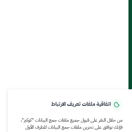
تواصل معنا
أدوات الإتاحة والوصول
حمل تطبيق الجوال
الرئيسية
المركز الإعلامي
بيانات و احصاءات
الخدمات الإلكترونية
كيف يمكننا مساعدتك
اتفاقية ملفات تعريف الارتباط
MEWA©جميع الحقوق محفوظة 2026
آخر تحديث للموقع في
من خلال النقر على قبول جميع ملفات جمع البيانات "كوكيز"،
22 صفر 1448 09:18 ص
فإنك توافق على تخزين ملفات جمع البيانات للطرف الأول