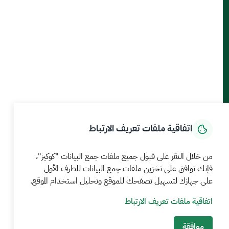
أدوات الإتاحة والوصول
حمل تطبيق الجوال
الرئيسية
المركز الإعلامي
بيانات و احصاءات
الخدمات الإلكترونية
كيف يمكننا مساعدتك
اتفاقية ملفات تعريف الارتباط
MEWA©جميع الحقوق محفوظة 2026
آخر تحديث للموقع في
من خلال النقر على قبول جميع ملفات جمع البيانات "كوكيز"،
22 صفر 1448 09:18 ص
فإنك توافق على تخزين ملفات جمع البيانات للطرف الأول
على جهازك لتسهيل تصفحك للموقع وتحليل استخدام الموقع.
الشروط والأحكام
سياسة الخصوصية
خريطة الموقع
خدمة Rss
اتفاقية ملفات تعريف الارتباط
موافقة