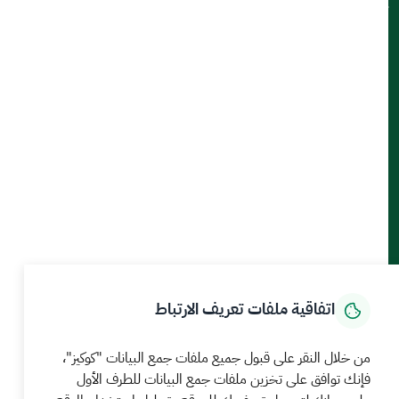
تواصل معنا
أدوات الإتاحة والوصول
حمل تطبيق الجوال
الرئيسية
المركز الإعلامي
بيانات و احصاءات
الخدمات الإلكترونية
كيف يمكننا مساعدتك
اتفاقية ملفات تعريف الارتباط
MEWA©جميع الحقوق محفوظة 2026
آخر تحديث للموقع في
من خلال النقر على قبول جميع ملفات جمع البيانات "كوكيز"،
22 صفر 1448 09:18 ص
فإنك توافق على تخزين ملفات جمع البيانات للطرف الأول