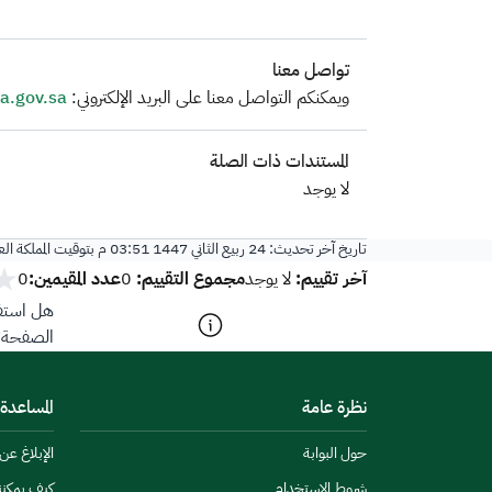
تواصل معنا
​ويمكنكم التواصل معنا على البريد الإلكتروني:
a.gov.sa
المستندات ذات الصلة
​لا يوجد
تاريخ آخر تحديث:
24 ربيع الثاني 1447 03:51 م
بتوقيت المملكة ال
آخر تقييم:
مجموع التقييم:
عدد المقيمين:
لا يوجد
0
0
هل استفد
الصفحة؟
نظرة عامة
المساعدة
حول البوابة
الإبلاغ ع
شروط الاستخدام
كيف يمكن