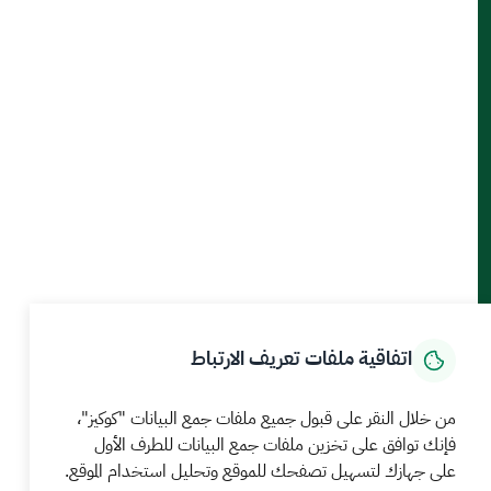
أدوات الإتاحة والوصول
حمل تطبيق الجوال
الرئيسية
المركز الإعلامي
بيانات و احصاءات
الخدمات الإلكترونية
كيف يمكننا مساعدتك
اتفاقية ملفات تعريف الارتباط
MEWA©جميع الحقوق محفوظة 2026
آخر تحديث للموقع في
من خلال النقر على قبول جميع ملفات جمع البيانات "كوكيز"،
22 صفر 1448 09:18 ص
فإنك توافق على تخزين ملفات جمع البيانات للطرف الأول
على جهازك لتسهيل تصفحك للموقع وتحليل استخدام الموقع.
الشروط والأحكام
سياسة الخصوصية
خريطة الموقع
خدمة Rss