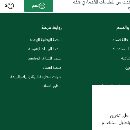
ت من المعلومات المقدمة في هذه
نعم
لا
 والدعم
روابط مهمة
ن حالة فساد
المنصة الوطنية الموحدة
نا مساعدتك
منصة البيانات المفتوحة
شائعة
منصة المشاركة المجتمعية
وى
منصة اعتماد
جهات منظومة البيئة والمياه والزراعة
ي النشرات والتحذيرات
ميثاق العملاء
 على تخزين
وتحليل استخدام
كننا مساعدتك