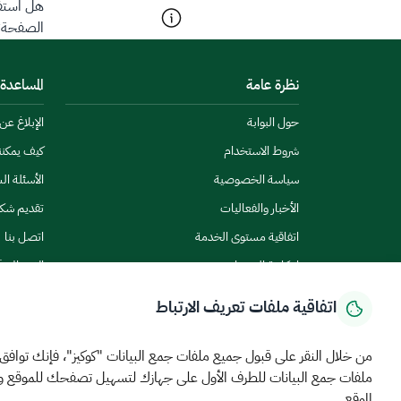
هل استفد
الصفحة؟
نظرة عامة
المساعدة
حول البوابة
الإبلاغ ع
شروط الاستخدام
كيف يمكن
سياسة الخصوصية
الأسئلة ال
الأخبار والفعاليات
تقديم شك
اتفاقية مستوى الخدمة
اتصل بنا
إمكانية الوصول
الاشتراك ف
اتفاقية ملفات تعريف الارتباط
من خلال النقر على قبول جميع ملفات جمع البيانات "كوكيز"، فإنك توافق
ملفات جمع البيانات للطرف الأول على جهازك لتسهيل تصفحك للموقع 
الموقع.
الرئيسية
المركز الإعلامي
بيانات و احصاءات
الخدمات الإلكترونية
كيف يم