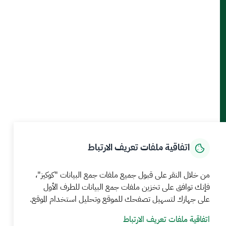
أدوات الإتاحة والوصول
حمل تطبيق الجوال
الرئيسية
المركز الإعلامي
بيانات و احصاءات
الخدمات الإلكترونية
كيف يمكننا مساعدتك
اتفاقية ملفات تعريف الارتباط
MEWA©جميع الحقوق محفوظة 2026
آخر تحديث للموقع في
من خلال النقر على قبول جميع ملفات جمع البيانات "كوكيز"،
22 صفر 1448 09:18 ص
فإنك توافق على تخزين ملفات جمع البيانات للطرف الأول
على جهازك لتسهيل تصفحك للموقع وتحليل استخدام الموقع.
الشروط والأحكام
سياسة الخصوصية
خريطة الموقع
خدمة Rss
اتفاقية ملفات تعريف الارتباط