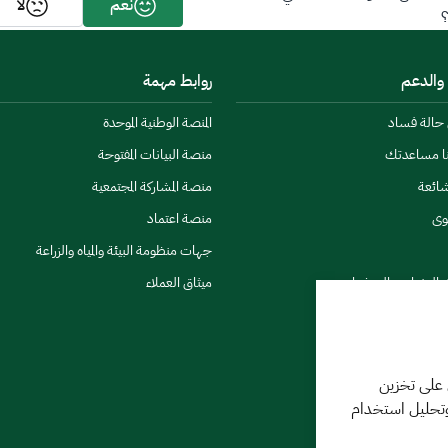
نعم
لا
 والدعم
روابط مهمة
ن حالة فساد
المنصة الوطنية الموحدة
نا مساعدتك
منصة البيانات المفتوحة
شائعة
منصة المشاركة المجتمعية
وى
منصة اعتماد
جهات منظومة البيئة والمياه والزراعة
ي النشرات والتحذيرات
ميثاق العملاء
 على تخزين
وتحليل استخدام
كننا مساعدتك