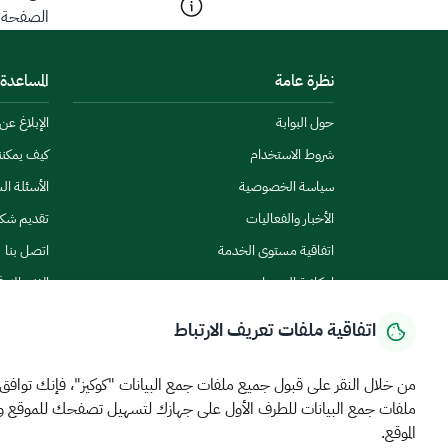
الصفحة؟
نظرة عامة
المساعدة
حول البوابة
الإبلاغ ع
شروط الاستخدام
كيف يمكن
سياسة الخصوصية
الأسئلة ال
الأخبار والفعاليات
تقديم شك
اتفاقية مستوى الخدمة
اتصل بنا
إمكانية الوصول
الاشتراك ف
اتفاقية ملفات تعريف الارتباط
من خلال النقر على قبول جميع ملفات جمع البيانات "كوكيز"، فإنك توافق
ملفات جمع البيانات للطرف الأول على جهازك لتسهيل تصفحك للموقع 
الرئيسية
المركز الإعلامي
بيانات و احصاءات
الخدمات الإلكترونية
كيف يم
الموقع.