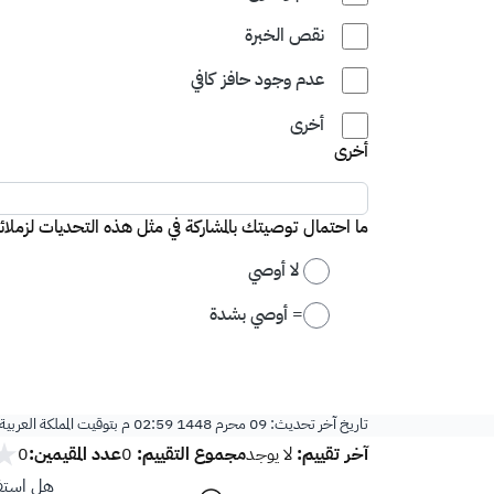
نقص الخبرة
عدم وجود حافز كافي
أخرى
أخرى
ما احتمال توصيتك بالمشاركة في مثل هذه التحديات لزملا
0 = لا أوصي
10 = أوصي بشدة
تاريخ آخر تحديث:
09 محرم 1448 02:59 م
بتوقيت المملكة العربي
آخر تقييم:
مجموع التقييم:
عدد المقيمين:
لا يوجد
0
0
هل استفد