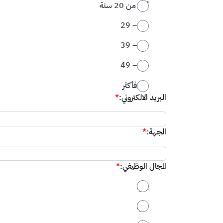
أقل من 20 سنة
20 – 29
30 – 39
40 – 49
50 فأكثر
البريد الالكتروني:
*
الجهة:
*
المجال الوظيفي:
*
بيئي
مائي