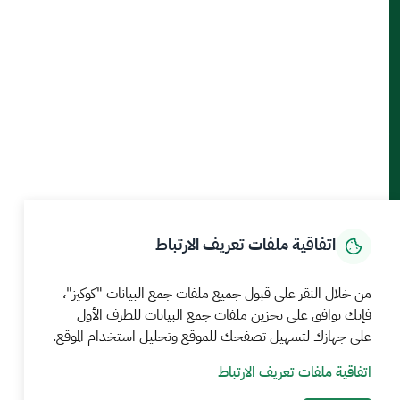
أدوات الإتاحة والوصول
حمل تطبيق الجوال
الرئيسية
المركز الإعلامي
بيانات و احصاءات
الخدمات الإلكترونية
كيف يمكننا مساعدتك
اتفاقية ملفات تعريف الارتباط
MEWA©جميع الحقوق محفوظة 2026
آخر تحديث للموقع في
من خلال النقر على قبول جميع ملفات جمع البيانات "كوكيز"،
22 صفر 1448 09:18 ص
فإنك توافق على تخزين ملفات جمع البيانات للطرف الأول
على جهازك لتسهيل تصفحك للموقع وتحليل استخدام الموقع.
الشروط والأحكام
سياسة الخصوصية
خريطة الموقع
خدمة Rss
اتفاقية ملفات تعريف الارتباط