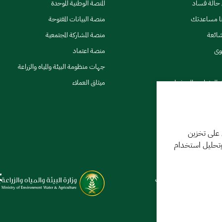
ن حالة فساد
المنصة الوطنية الموحدة
نا مساعدتك
منصة البيانات المفتوحة
شائعة
منصة المشاركة المجتمعية
وى
منصة اعتماد
جهات منظومة البيئة والمياه والزراعة
ي النشرات والتحذيرات
ميثاق العملاء
 على تخزين
وتحليل استخدام
كننا مساعدتك
فر 1448 09:18 ص