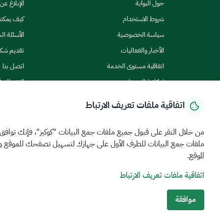
حول البوابة
الإبلاغ ع
شروط الاستخدام
كيف يمكن
سياسة الخصوصية
الأسئلة ال
الأخبار والفعاليات
تقديم شك
اتفاقية مستوى الخدمة
اتصل بنا
إمكانية الوصول
الاشتراك ف
اتفاقية ملفات تعريف الارتباط
من خلال النقر على قبول جميع ملفات جمع البيانات "كوكيز"، فإنك توافق
ملفات جمع البيانات للطرف الأول على جهازك لتسهيل تصفحك للموقع 
الرئيسية
المركز الإعلامي
بيانات و احصاءات
الخدمات الإلكترونية
كيف يم
الموقع.
اتفاقية ملفات تعريف الارتباط
MEWA©جميع الحقوق محفوظة 2026
آخر تحديث للموقع في
22 ص
الشروط والأحكام
سياسة الخصوصية
خريطة الموقع
خدمة Rss
موافقة