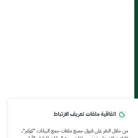
تواصل معنا
أدوات الإتاحة والوصول
حمل تطبيق الجوال
الرئيسية
المركز الإعلامي
بيانات و احصاءات
الخدمات الإلكترونية
كيف يمكننا مساعدتك
اتفاقية ملفات تعريف الارتباط
MEWA©جميع الحقوق محفوظة 2026
آخر تحديث للموقع في
من خلال النقر على قبول جميع ملفات جمع البيانات "كوكيز"،
22 صفر 1448 09:18 ص