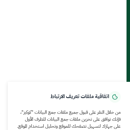
أدوات الإتاحة والوصول
حمل تطبيق الجوال
الرئيسية
المركز الإعلامي
بيانات و احصاءات
الخدمات الإلكترونية
كيف يمكننا مساعدتك
اتفاقية ملفات تعريف الارتباط
MEWA©جميع الحقوق محفوظة 2026
آخر تحديث للموقع في
من خلال النقر على قبول جميع ملفات جمع البيانات "كوكيز"،
22 صفر 1448 09:18 ص
فإنك توافق على تخزين ملفات جمع البيانات للطرف الأول
على جهازك لتسهيل تصفحك للموقع وتحليل استخدام الموقع.
الشروط والأحكام
سياسة الخصوصية
خريطة الموقع
خدمة Rss