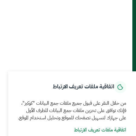
أدوات الإتاحة والوصول
حمل تطبيق الجوال
الرئيسية
المركز الإعلامي
بيانات و احصاءات
الخدمات الإلكترونية
كيف يمكننا مساعدتك
اتفاقية ملفات تعريف الارتباط
MEWA©جميع الحقوق محفوظة 2026
آخر تحديث للموقع في
من خلال النقر على قبول جميع ملفات جمع البيانات "كوكيز"،
22 صفر 1448 09:18 ص
فإنك توافق على تخزين ملفات جمع البيانات للطرف الأول
على جهازك لتسهيل تصفحك للموقع وتحليل استخدام الموقع.
الشروط والأحكام
سياسة الخصوصية
خريطة الموقع
خدمة Rss
اتفاقية ملفات تعريف الارتباط