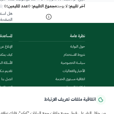
آخر تقييم:
مجموع التقييم:
عدد المقيمين:
لا يوجد
0
0
هل استفد
الصفحة؟
نظرة عامة
المساعدة
حول البوابة
الإبلاغ ع
شروط الاستخدام
كيف يمكن
سياسة الخصوصية
الأسئلة ال
الأخبار والفعاليات
تقديم شك
اتفاقية مستوى الخدمة
اتصل بنا
إمكانية الوصول
الاشتراك ف
اتفاقية ملفات تعريف الارتباط
من خلال النقر على قبول جميع ملفات جمع البيانات "كوكيز"، فإنك توافق