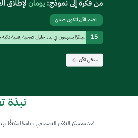
من فكرة إلى نموذج:
يومان
لإطلاق العن
انضم الآن لتكون ضمن
15
مبتكرًا يسهمون في بناء حلول صحية رقمية ذكية ت
سجّل الآن
نبذة ت
يُعد معسكر التفكير التصميمي برنامجًا مكثفًا ي