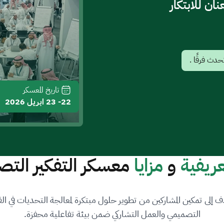
ان للابتكار
حدث فرقًا .
تاريخ المعسكر
22- 23 ابريل 2026
عريفية
و
مزايا
معسكر التفكير الت
هدف إلى تمكين المشاركين من تطوير حلول مبتكرة لمعالجة التحديات في ا
التصميمي والعمل التشاركي ضمن بيئة تفاعلية محفزة.