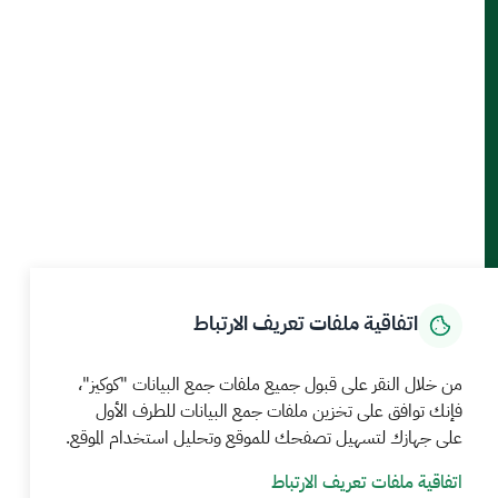
أدوات الإتاحة والوصول
حمل تطبيق الجوال
الرئيسية
المركز الإعلامي
بيانات و احصاءات
الخدمات الإلكترونية
كيف يمكننا مساعدتك
اتفاقية ملفات تعريف الارتباط
MEWA©جميع الحقوق محفوظة 2026
آخر تحديث للموقع في
من خلال النقر على قبول جميع ملفات جمع البيانات "كوكيز"،
22 صفر 1448 09:18 ص
فإنك توافق على تخزين ملفات جمع البيانات للطرف الأول
على جهازك لتسهيل تصفحك للموقع وتحليل استخدام الموقع.
الشروط والأحكام
سياسة الخصوصية
خريطة الموقع
خدمة Rss
اتفاقية ملفات تعريف الارتباط