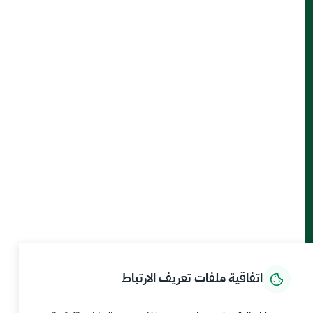
ميثاق العملاء
تواصل معنا
أدوات الإتاحة والوصول
حمل تطبيق الجوال
الرئيسية
المركز الإعلامي
بيانات و احصاءات
الخدمات الإلكترونية
كيف يمكننا مساعدتك
اتفاقية ملفات تعريف الارتباط
MEWA©جميع الحقوق محفوظة 2026
آخر تحديث للموقع في