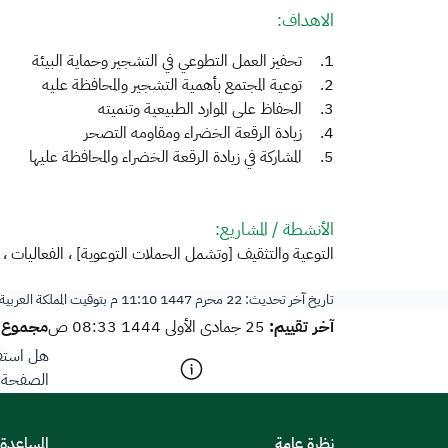
الاهداف:
1.
تحفيز العمل التطوعي في التشجير وحماية البيئة
2.
توعية المجتمع بأهمية التشجير والمحافظة عليه
3.
الحفاظ على الموارد الطبيعية وتنميته
4.
زيادة الرقعة الخضراء ومقاومه التصحر
5.
المشاركة في زيادة الرقعة الخضراء والمحافظة عليها
الأنشطة / المشاريع:
التوعية والتثقيف [وتشمل الحملات التوعوية] ، الفعاليات ، ا
تاريخ آخر تحديث:
22 محرم 1447 11:10 م
بتوقيت المملكة العربي
آخر تقييم:
مجموع ا
25 جمادى الأولى 1444 08:33 ص
هل استفد
الصفحة؟
نظرة عامة
المساعدة