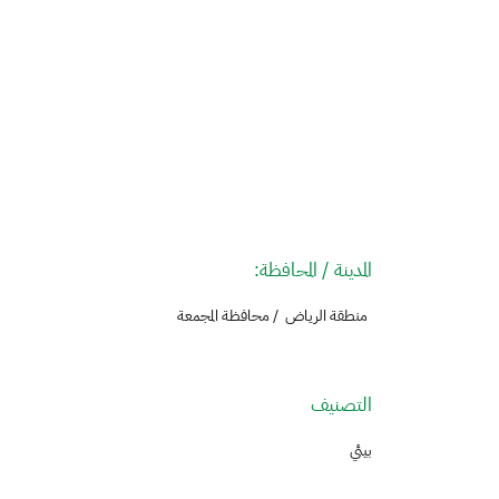
ال
مدينة / الم
منطقة الرياض / محافظة المجمعة
التصنيف​
بيئي