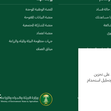
ن حالة فساد
المنصة الوطنية الموحدة
نا مساعدتك
منصة البيانات المفتوحة
شائعة
منصة المشاركة المجتمعية
وى
منصة اعتماد
جهات منظومة البيئة والمياه والزراعة
ي النشرات والتحذيرات
ميثاق العملاء
 على تخزين
وتحليل استخدام
كننا مساعدتك
فر 1448 09:18 ص