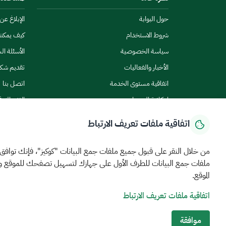
حول البوابة
الإبلاغ ع
شروط الاستخدام
كيف يمكن
سياسة الخصوصية
الأسئلة ال
الأخبار والفعاليات
تقديم شك
اتفاقية مستوى الخدمة
اتصل بنا
إمكانية الوصول
الاشتراك ف
اتفاقية ملفات تعريف الارتباط
من خلال النقر على قبول جميع ملفات جمع البيانات "كوكيز"، فإنك توافق
ملفات جمع البيانات للطرف الأول على جهازك لتسهيل تصفحك للموقع 
الرئيسية
المركز الإعلامي
بيانات و احصاءات
الخدمات الإلكترونية
كيف يم
الموقع.
اتفاقية ملفات تعريف الارتباط
MEWA©جميع الحقوق محفوظة 2026
آخر تحديث للموقع في
22 ص
الشروط والأحكام
سياسة الخصوصية
خريطة الموقع
خدمة Rss
موافقة