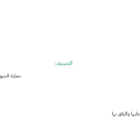
ة: التصنيف​
 الحيوان والبيئ
ليها والرفق بها