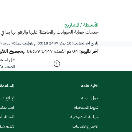
الأنشطة / المشاريع:
​خدمات حماية الحيوانات والمحافظة عليها والرفق بها بما في 
تاريخ آخر تحديث:
10 صفر 1447 03:18 م
بتوقيت المملكة العربية
آخر تقييم:
مجموع التقيي
04 ذو القعدة 1447 06:59 م
هل استفد
الصفحة؟
نظرة عامة
المساعدة
حول البوابة
الإبلاغ ع
شروط الاستخدام
كيف يمكن
سياسة الخصوصية
الأسئلة ال
الأخبار والفعاليات
تقديم شك