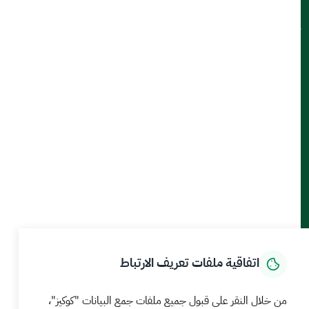
تواصل معنا
أدوات الإتاحة والوصول
حمل تطبيق الجوال
الرئيسية
المركز الإعلامي
بيانات و احصاءات
الخدمات الإلكترونية
كيف يمكننا مساعدتك
اتفاقية ملفات تعريف الارتباط
MEWA©جميع الحقوق محفوظة 2026
آخر تحديث للموقع في
من خلال النقر على قبول جميع ملفات جمع البيانات "كوكيز"،
22 صفر 1448 09:18 ص