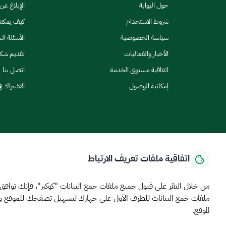
حول البوابة
الإبلاغ ع
شروط الاستخدام
كيف يمكن
سياسة الخصوصية
الأسئلة ال
الأخبار والفعاليات
تقديم شك
اتفاقية مستوى الخدمة
اتصل بنا
إمكانية الوصول
الاشتراك ف
اتفاقية ملفات تعريف الارتباط
الرئيسية
المركز الإعلامي
بيانات و احصاءات
الخدمات الإلكترونية
كيف يم
MEWA©جميع الحقوق محفوظة 2026
آخر تحديث للموقع في
22 ص
من خلال النقر على قبول جميع ملفات جمع البيانات "كوكيز"، فإنك توافق
ملفات جمع البيانات للطرف الأول على جهازك لتسهيل تصفحك للموقع 
الشروط والأحكام
سياسة الخصوصية
خريطة الموقع
خدمة Rss
الموقع.