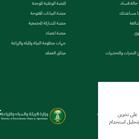
ن حالة فساد
المنصة الوطنية الموحدة
نا مساعدتك
منصة البيانات المفتوحة
شائعة
منصة المشاركة المجتمعية
وى
منصة اعتماد
جهات منظومة البيئة والمياه والزراعة
ي النشرات والتحذيرات
ميثاق العملاء
كننا مساعدتك
فر 1448 09:18 ص
 على تخزين
وتحليل استخدام