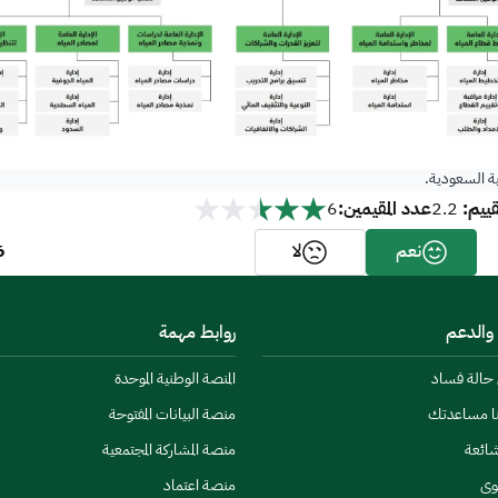
ية السعودية.
ييم:
عدد المقيمين:
6
2.2
6
نعم
لا
 والدعم
روابط مهمة
ن حالة فساد
المنصة الوطنية الموحدة
نا مساعدتك
منصة البيانات المفتوحة
شائعة
منصة المشاركة المجتمعية
وى
منصة اعتماد