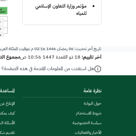
مؤتمر وزارة التعاون الإسلامي
للمياه
تاريخ آخر تحديث:
06 رمضان 1446 02:16 م
بتوقيت المملكة العرب
آخر تقييم:
مجموع التق
18 ذو القعدة 1447 10:56 ص
هل استفدت من المعلومات المقدمة في هذه الصفحة؟
نظرة عامة
المساعدة
حول البوابة
الإبلاغ ع
شروط الاستخدام
كيف يمكن
سياسة الخصوصية
الأسئلة ال
الأخبار والفعاليات
تقديم شك