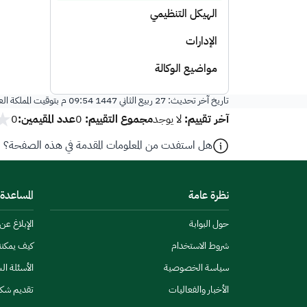
الهيكل التنظيمي
الإدارات
مواضيع الوكالة
تاريخ آخر تحديث:
27 ربيع الثاني 1447 09:54 م
بتوقيت المملكة ال
آخر تقييم:
مجموع التقييم:
عدد المقيمين:
لا يوجد
0
0
هل استفدت من المعلومات المقدمة في هذه الصفحة؟
نظرة عامة
المساعدة
حول البوابة
الإبلاغ ع
شروط الاستخدام
كيف يمكن
سياسة الخصوصية
الأسئلة ال
الأخبار والفعاليات
تقديم شك