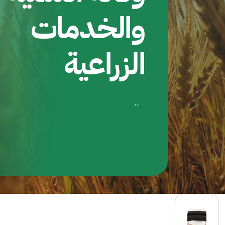
والخدمات
الزراعية
..