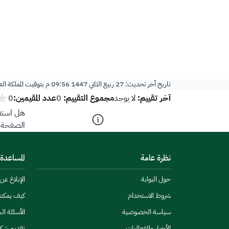
تاريخ آخر تحديث:
27 ربيع الثاني 1447 09:56 م
بتوقيت المملكة ال
آخر تقييم:
مجموع التقييم:
عدد المقيمين:
لا يوجد
0
0
هل استفد
الصفحة؟
نظرة عامة
المساعدة
حول البوابة
الإبلاغ ع
شروط الاستخدام
كيف يمكن
سياسة الخصوصية
الأسئلة ال
الأخبار والفعاليات
تقديم شك