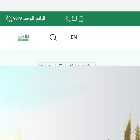
الرقم الموحد 939
EN