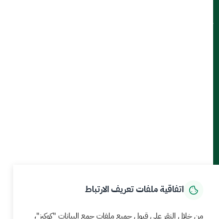
ميثاق العملاء
تواصل معنا
أدوات الإتاحة والوصول
حمل تطبيق الجوال
الرئيسية
المركز الإعلامي
بيانات و احصاءات
الخدمات الإلكترونية
كيف يمكننا مساعدتك
اتفاقية ملفات تعريف الارتباط
MEWA©جميع الحقوق محفوظة 2026
آخر تحديث للموقع في
من خلال النقر على قبول جميع ملفات جمع البيانات "كوكيز"،