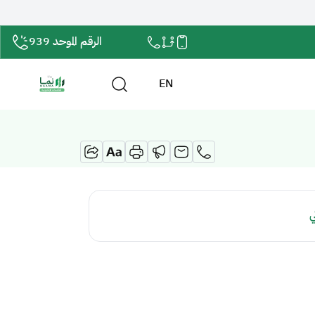
الرقم الموحد 939
EN
ي