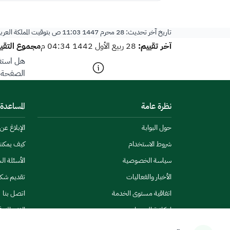
تاريخ آخر تحديث:
28 محرم 1447 11:03 ص
بتوقيت المملكة العرب
آخر تقييم:
مجموع التقيي
28 ربيع الأول 1442 04:34 م
هل استفد
الصفحة؟
نظرة عامة
المساعدة
حول البوابة
الإبلاغ ع
شروط الاستخدام
كيف يمكن
سياسة الخصوصية
الأسئلة ال
الأخبار والفعاليات
تقديم شك
اتفاقية مستوى الخدمة
اتصل بنا
إمكانية الوصول
الاشتراك ف