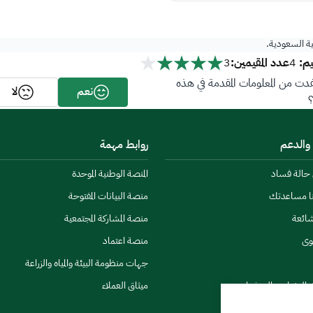
ية السعودية.
م:
عدد المقيمين:
3
4
ت من المعلومات المقدمة في هذه
نعم
لا
 والدعم
روابط مهمة
ن حالة فساد
المنصة الوطنية الموحدة
نا مساعدتك
منصة البيانات المفتوحة
شائعة
منصة المشاركة المجتمعية
وى
منصة اعتماد
جهات منظومة البيئة والمياه والزراعة
ي النشرات والتحذيرات
ميثاق العملاء