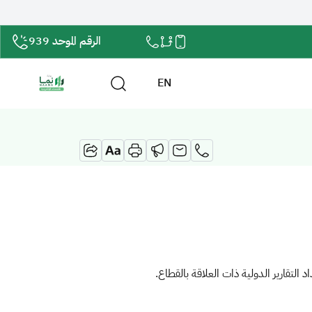
الرقم الموحد 939
EN