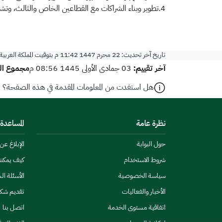
4.تطوير وبناء الشراكات مع القطاعين الخاص والثالث، وتشجيع الاستثمارات بهدف تطوير قطاع البيئة وضمان استدامته.
تاريخ آخر تحديث:
22 محرم 1447 11:42 م
بتوقيت المملكة العربي
آخر تقييم:
مجموع الت
03 جمادى الأولى 1445 08:56 م
هل استفدت من المعلومات المقدمة في هذه الصفحة؟
نظرة عامة
المساعدة
حول البوابة
الإبلاغ ع
شروط الاستخدام
كيف يمكن
سياسة الخصوصية
الأسئلة ال
الأخبار والفعاليات
تقديم شك
اتفاقية مستوى الخدمة
اتصل بنا