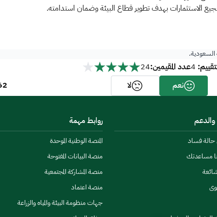
ة السعودية.
قييم:
عدد المقيمين:
24
4
62
نعم
لا
 والدعم
روابط مهمة
ن حالة فساد
المنصة الوطنية الموحدة
نا مساعدتك
منصة البيانات المفتوحة
شائعة
منصة المشاركة المجتمعية
وى
منصة اعتماد
جهات منظومة البيئة والمياه والزراعة