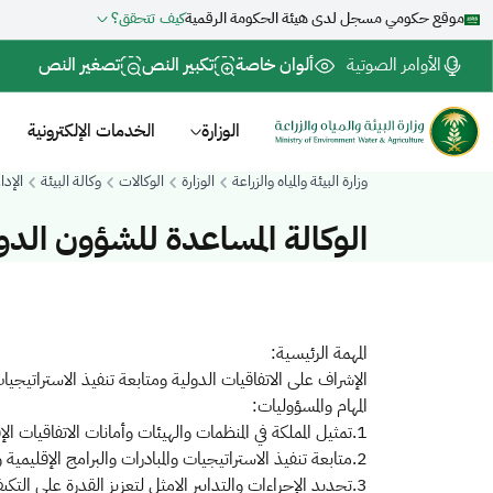
موقع حكومي مسجل لدى هيئة الحكومة الرقمية
كيف تتحقق؟
الأوامر الصوتية
ألوان خاصة
تكبير النص
تصغير النص
الوزارة
الخدمات الإلكترونية
وزارة البيئة والمياه والزراعة
الوزارة
الوكالات
وكالة البيئة
الإدا
الوكالة المساعدة للشؤون الدول
المهمة الرئيسية:
الإشراف على الاتفاقيات الدولية ومتابعة تنفيذ الاستراتيجيات
المهام والمسؤوليات:
1.تمثيل المملكة في المنظمات والهيئات وأمانات الاتفاقيات الإقليمية والدولية والتعاون مع الدول في مجال البيئة والأرصاد والإشراف على إعداد التقارير الدولية ذات العلاقة بالقطاع.
2.متابعة تنفيذ الاستراتيجيات والمبادرات والبرامج الإقليمية والدولية المتعلقة بقطاع البيئة بما يتواءم مع توجهات المملكة.
3.تحديد الإجراءات والتدابير الامثل لتعزيز القدرة على التكيف مع التغيرات المناخية.